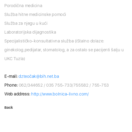
Porodična medicina
Služba hitne medicinske pomoći
Služba za njegu u kući
Laboratorijska dijagnostika
Specijalističko-konsultativna služba (iStalno dolaze:
ginekolog,pedijatar, stomatolog, a za ostalo se pacijenti šalju u
UKC Tuzla)
E-mail:
dzteočak@bih.net.ba
Phone:
062/344652 / 035 755-733/755582 / 755-753
Web address:
http://www.bolnica-livno.com/
Back