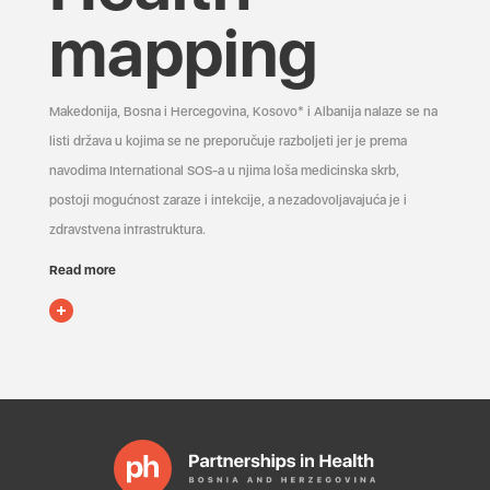
mapping
Makedonija, Bosna i Hercegovina, Kosovo* i Albanija nalaze se na
listi država u kojima se ne preporučuje razboljeti jer je prema
navodima International SOS-a u njima loša medicinska skrb,
postoji mogućnost zaraze i infekcije, a nezadovoljavajuća je i
zdravstvena infrastruktura.
Read more