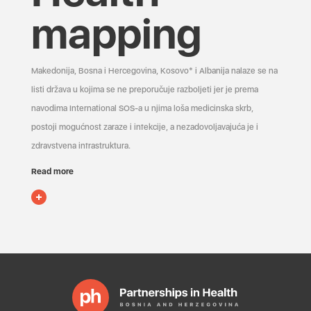
mapping
Makedonija, Bosna i Hercegovina, Kosovo* i Albanija nalaze se na
listi država u kojima se ne preporučuje razboljeti jer je prema
navodima International SOS-a u njima loša medicinska skrb,
postoji mogućnost zaraze i infekcije, a nezadovoljavajuća je i
zdravstvena infrastruktura.
Read more