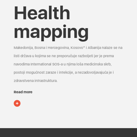
Health
mapping
Makedonija, Bosna i Hercegovina, Kosovo* i Albanija nalaze se na
listi država u kojima se ne preporučuje razboljeti jer je prema
navodima International SOS-a u njima loša medicinska skrb,
postoji mogućnost zaraze i infekcije, a nezadovoljavajuća je i
zdravstvena infrastruktura.
Read more