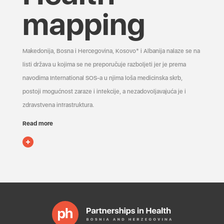
mapping
Makedonija, Bosna i Hercegovina, Kosovo* i Albanija nalaze se na
listi država u kojima se ne preporučuje razboljeti jer je prema
navodima International SOS-a u njima loša medicinska skrb,
postoji mogućnost zaraze i infekcije, a nezadovoljavajuća je i
zdravstvena infrastruktura.
Read more