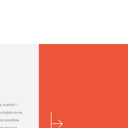
a, Kosovo* i
a u kojima se ne
ema navodima