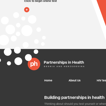
Click to begin online test
Home
About Us
HIV tes
Building partnerships in health
Thinking about should you test yourself or where