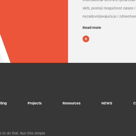
International SOS-a u njima loša
skrb, postoji mogućnost zaraze i 
nezadovoljavajuća je i zdravstven
Read more
ting
Projects
Resources
NEWS
C
 to do that. Run this simple