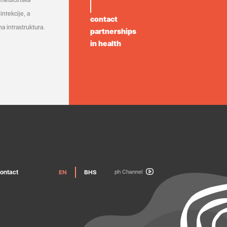
 medicinska
infekcije, a
contact
a infrastruktura.
partnerships
in health
ontact
EN
BHS
ph Channel