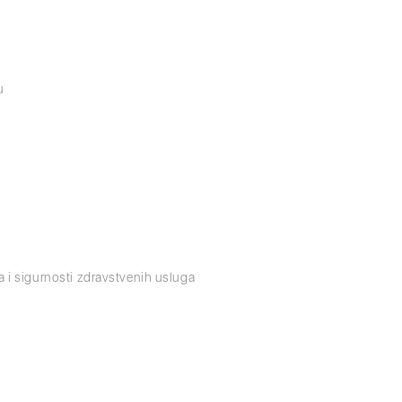
u
ta i sigurnosti zdravstvenih usluga