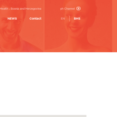
 Health
Bosnia and Herzegovina
ph Channel
NEWS
Contact
EN
BHS