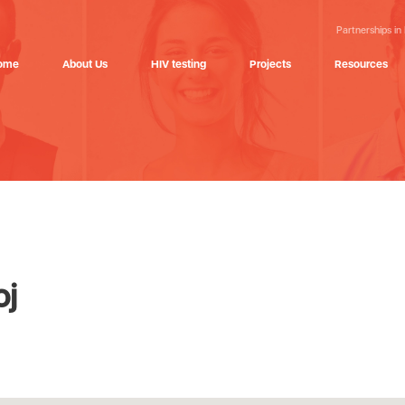
Partnerships in
ome
About Us
HIV testing
Projects
Resources
oj