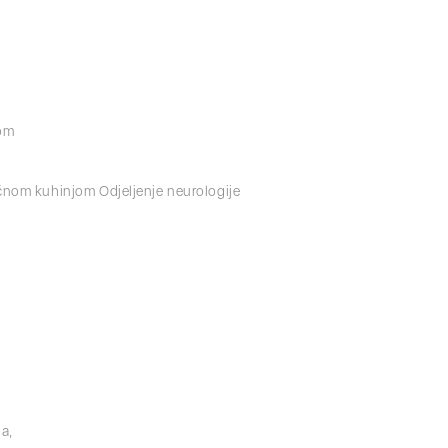
tom
ječnom kuhinjom Odjeljenje neurologije
ja,