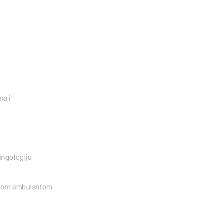
ma i
ringologiju
jemnom ambulantom