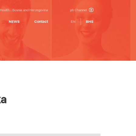
 Health
Bosnia and Herzegovina
ph Channel
NEWS
Contact
EN
BHS
ka