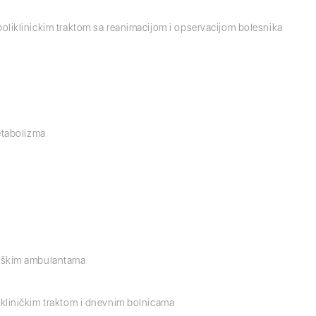
poliklinickim traktom sa reanimacijom i opservacijom bolesnika
metabolizma
loškim ambulantama
ikliničkim traktom i dnevnim bolnicama