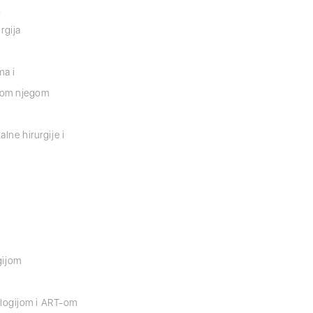
,
rgija
ma i
vnom njegom
alne hirurgije i
gijom
ologijom i ART-om