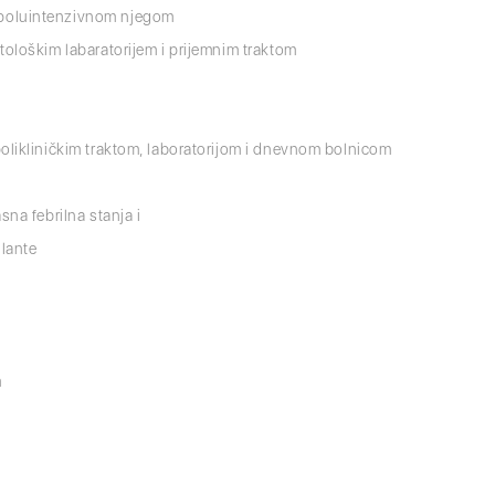
 poluintenzivnom njegom
itološkim labaratorijem i prijemnim traktom
polikliničkim traktom, laboratorijom i dnevnom bolnicom
sna febrilna stanja i
ulante
m