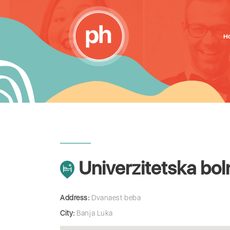
H
Univerzitetska boln
Address:
Dvanaest beba
City:
Banja Luka