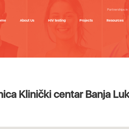
Partnerships in
ome
About Us
HIV testing
Projects
Resources
ica Klinički centar Banja Lu