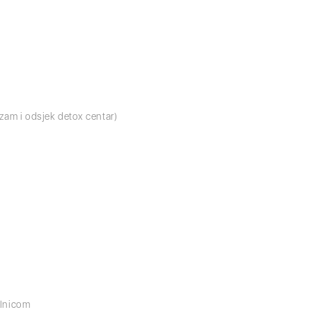
izam i odsjek detox centar)
olnicom