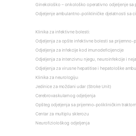
Ginekološko – onkološko operativno odjeljenje sa
Odjeljenje ambulantno-polikliničke djelatnosti sa c
Klinika za infektivne bolesti:
Odjeljenja za opšte infektivne bolesti sa prijemno-
Odjeljenja za infekcije kod imunodeficijencije
Odjeljenja za intenzivnu njegu, neuroinfekcije i neja
Odjeljenja za virusne hepatitise i hepatološke amb
Klinika za neurologiju:
Jedinice za moždani udar (Stroke Unit)
Cerebrovaskularnog odjeljenja
Opšteg odjeljenja sa prijemno-polikliničkim trakto
Centar za multiplu sklerozu
Neurofiziološkog odjeljenja