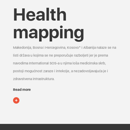
Health
mapping
Makedonija, Bosna i Hercegovina, Kosovo* i Albanija nalaze se na
listi država u kojima se ne preporučuje razboljeti jer je prema
navodima International SOS-a u njima loša medicinska skrb,
postoji mogućnost zaraze i infekcije, a nezadovoljavajuća je i
zdravstvena infrastruktura.
Read more