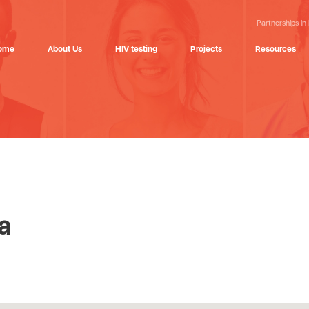
Partnerships in
ome
About Us
HIV testing
Projects
Resources
a