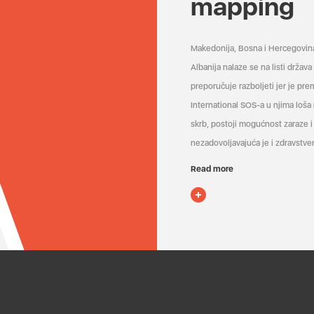
mapping
Makedonija, Bosna i Hercegovin
Albanija nalaze se na listi držav
preporučuje razboljeti jer je pr
International SOS-a u njima loša
skrb, postoji mogućnost zaraze i 
nezadovoljavajuća je i zdravstven
Read more