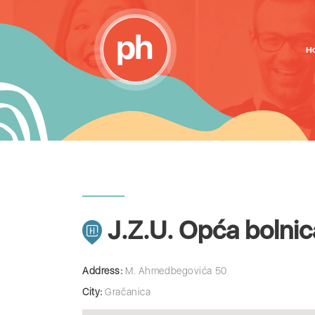
H
J.Z.U. Opća bolnic
Address:
M. Ahmedbegovića 50
City:
Gračanica