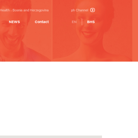
 Health
Bosnia and Herzegovina
ph Channel
NEWS
Contact
EN
BHS