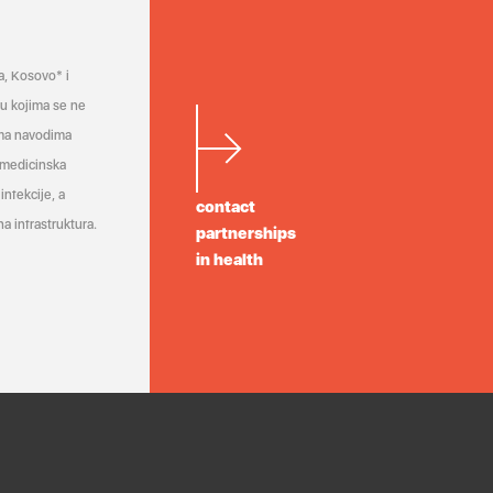
a, Kosovo* i
a u kojima se ne
ema navodima
 medicinska
infekcije, a
contact
a infrastruktura.
partnerships
in health