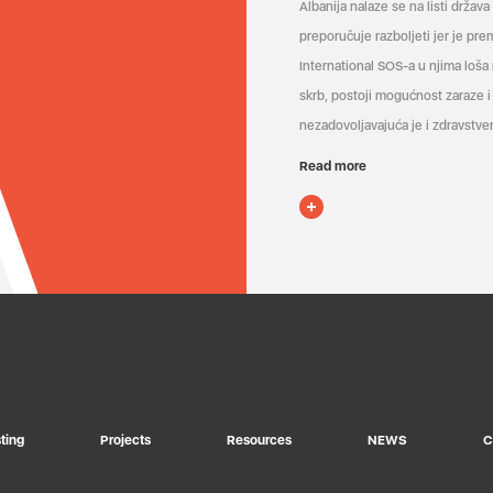
Albanija nalaze se na listi držav
preporučuje razboljeti jer je pr
International SOS-a u njima loša
skrb, postoji mogućnost zaraze i 
nezadovoljavajuća je i zdravstven
Read more
ting
Projects
Resources
NEWS
C