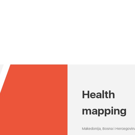
Health
mapping
Makedonija, Bosna i Hercegovin