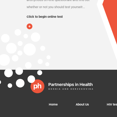
anonymous on-line questionare and find out
whether or not you should test yourself…
Click to begin online test
Home
About Us
HIV tes