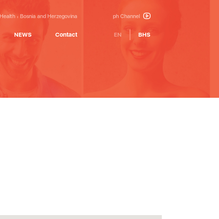
 Health
Bosnia and Herzegovina
ph Channel
NEWS
Contact
EN
BHS