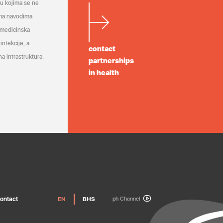
a u kojima se ne
ema navodima
 medicinska
infekcije, a
contact
a infrastruktura.
partnerships
in health
ontact
EN
BHS
ph Channel