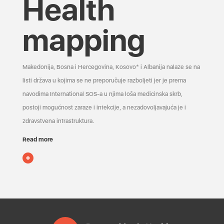
Health
mapping
Makedonija, Bosna i Hercegovina, Kosovo* i Albanija nalaze se na
listi država u kojima se ne preporučuje razboljeti jer je prema
navodima International SOS-a u njima loša medicinska skrb,
postoji mogućnost zaraze i infekcije, a nezadovoljavajuća je i
zdravstvena infrastruktura.
Read more