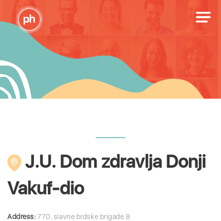
J.U. Dom zdravlja Donji
Vakuf-dio
Address:
770. slavne brdske brigade 8