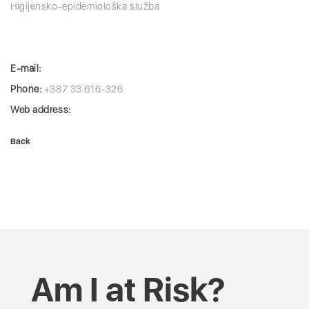
Higijensko-epidemiološka služba
E-mail:
Phone:
+387 33 616-326
Web address:
Back
Am I at Risk?