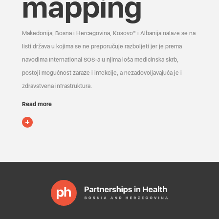
mapping
Makedonija, Bosna i Hercegovina, Kosovo* i Albanija nalaze se na
listi država u kojima se ne preporučuje razboljeti jer je prema
navodima International SOS-a u njima loša medicinska skrb,
postoji mogućnost zaraze i infekcije, a nezadovoljavajuća je i
zdravstvena infrastruktura.
Read more