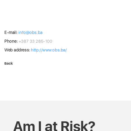
E-mail:
info@obs.ba
Phone:
+387 33 285-100
Web address:
http://www.obs.ba/
Back
Am I at Risk?