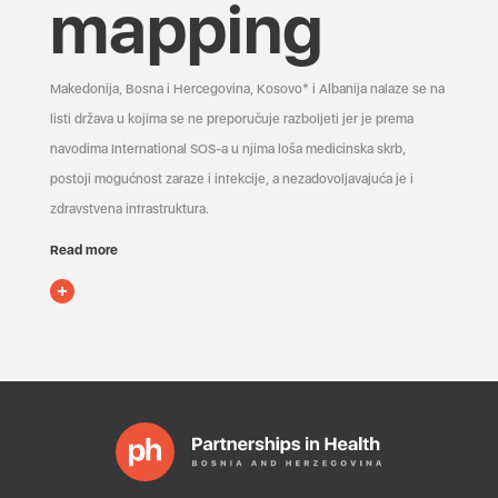
mapping
Makedonija, Bosna i Hercegovina, Kosovo* i Albanija nalaze se na
listi država u kojima se ne preporučuje razboljeti jer je prema
navodima International SOS-a u njima loša medicinska skrb,
postoji mogućnost zaraze i infekcije, a nezadovoljavajuća je i
zdravstvena infrastruktura.
Read more