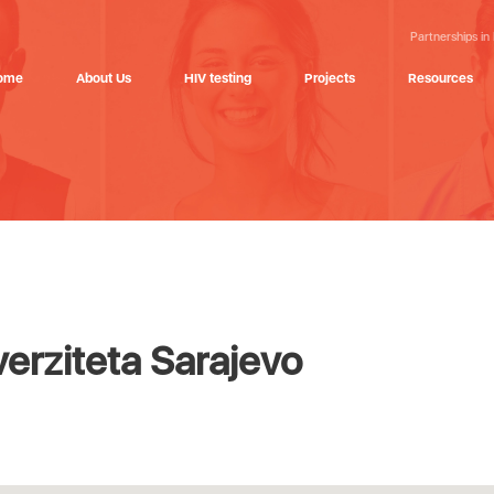
Partnerships in
ome
About Us
HIV testing
Projects
Resources
verziteta Sarajevo