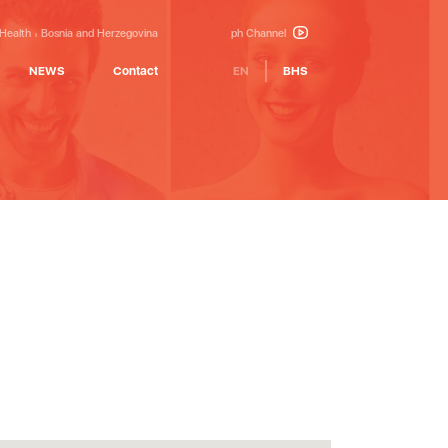
 Health
Bosnia and Herzegovina
ph Channel
NEWS
Contact
EN
BHS