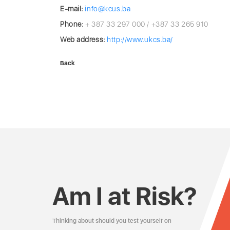
E-mail:
info@kcus.ba
Phone:
+ 387 33 297 000 / +387 33 265 910
Web address:
http://www.ukcs.ba/
Back
Am I at Risk?
Thinking about should you test yourself on