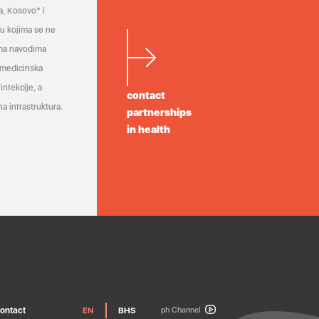
a, Kosovo* i
a u kojima se ne
ema navodima
 medicinska
infekcije, a
contact
a infrastruktura.
partnerships
in health
ontact
EN
BHS
ph Channel