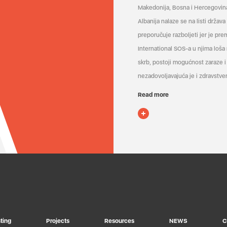
Makedonija, Bosna i Hercegovin
Albanija nalaze se na listi držav
preporučuje razboljeti jer je pr
International SOS-a u njima loša
skrb, postoji mogućnost zaraze i 
nezadovoljavajuća je i zdravstven
Read more
ting
Projects
Resources
NEWS
C